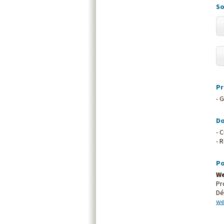
So
Pr
- 
Do
- 
- 
Po
We
Pr
Dé
we