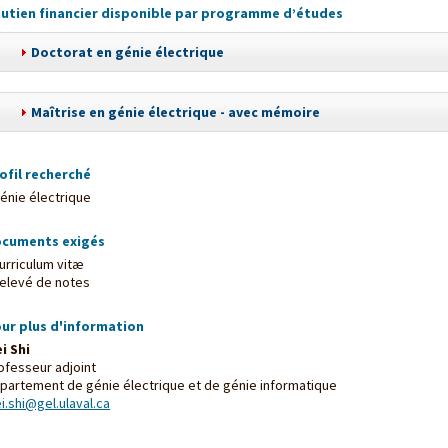
utien financier disponible par programme d’études
Doctorat en génie électrique
Maîtrise en génie électrique - avec mémoire
ofil recherché
Génie électrique
cuments exigés
Curriculum vitæ
Relevé de notes
ur plus d'information
i Shi
ofesseur adjoint
partement de génie électrique et de génie informatique
i.shi@gel.ulaval.ca