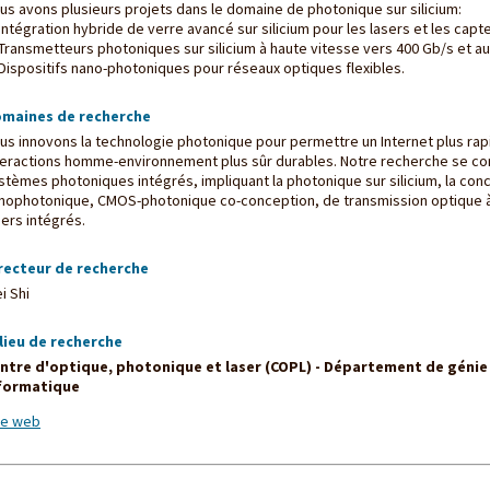
us avons plusieurs projets dans le domaine de photonique sur silicium:
 Intégration hybride de verre avancé sur silicium pour les lasers et les capt
 Transmetteurs photoniques sur silicium à haute vitesse vers 400 Gb/s et au
 Dispositifs nano-photoniques pour réseaux optiques flexibles.
maines de recherche
us innovons la technologie photonique pour permettre un Internet plus rapid
teractions homme-environnement plus sûr durables. Notre recherche se conc
stèmes photoniques intégrés, impliquant la photonique sur silicium, la conce
nophotonique, CMOS-photonique co-conception, de transmission optique à 
sers intégrés.
recteur de recherche
i Shi
lieu de recherche
ntre d'optique, photonique et laser (COPL) - Département de génie 
formatique
te web