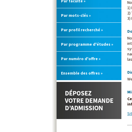
Par faculté »
No
1)
2)
Par mots-clés »
3)
Par profil recherché »
Do
No
in
Par programme d'études »
sy
na
Par numéro d'offre »
la
Di
Ensemble des offres »
We
Mi
Ce
in
Si